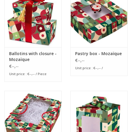
Flowers & deco
Shopping bags
New 2026
Ballotins with closure -
Pastry box - Mozaïque
Mozaïque
€--,--
Showroom days
€--,--
Unit price : €--,-- /
Unit price : €--,-- / Piece
Catalogue: Spring/Easter2026
Catalogue: luxury boxes