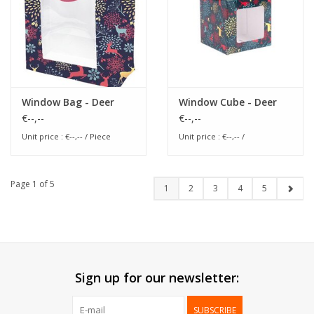
Window Bag - Deer
Window Cube - Deer
€--,--
€--,--
Unit price : €--,-- / Piece
Unit price : €--,-- /
Page 1 of 5
1
2
3
4
5
Sign up for our newsletter:
SUBSCRIBE