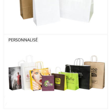
Fleurs & deco
Cabas
Nouveautés 2026
PERSONNALISÉ
Journées showroom
Catalogue: Printemps/Pâques
2026
Catalogue: boîtes de luxe