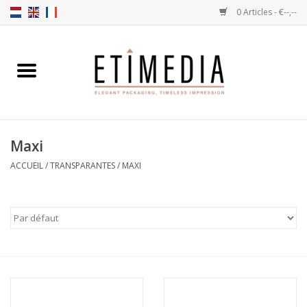
0 Articles - €--,--
Accueil
Thèmes
Maxi
Transparantes
ACCUEIL
/
TRANSPARANTES
/
MAXI
Ballotins
Rubans & Etiquettes
Articles à remplir
Boîtes