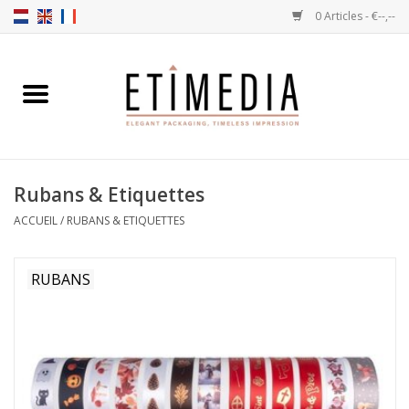
0 Articles - €--,--
Accueil
Thèmes
Rubans & Etiquettes
Transparantes
ACCUEIL
/
RUBANS & ETIQUETTES
Ballotins
RUBANS
Rubans & Etiquettes
Articles à remplir
Boîtes