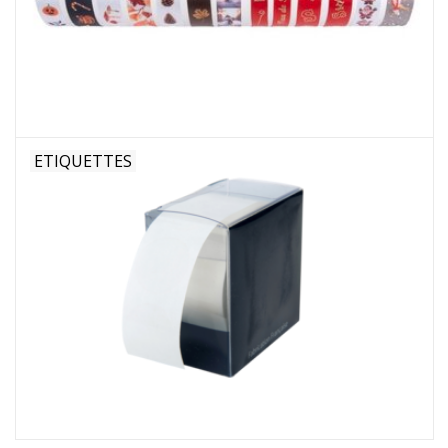
Fleurs & deco
Cabas
Nouveautés 2026
ETIQUETTES
Journées showroom
Catalogue: Printemps/Pâques
2026
Catalogue: boîtes de luxe