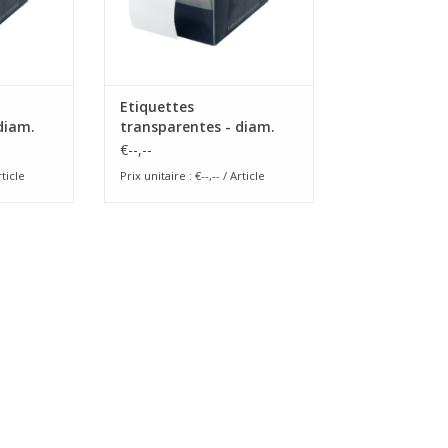
Etiquettes
diam.
transparentes - diam.
35mm
€--,--
rticle
Prix unitaire : €--,-- / Article