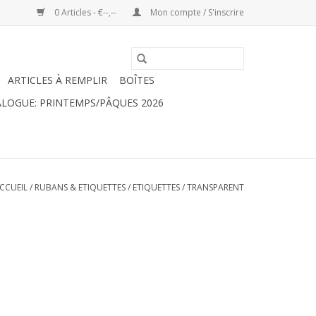
0 Articles - €--,--
Mon compte / S'inscrire
ARTICLES À REMPLIR
BOÎTES
LOGUE: PRINTEMPS/PÂQUES 2026
CCUEIL
/
RUBANS & ETIQUETTES
/
ETIQUETTES
/
TRANSPARENT