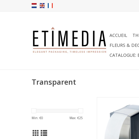
ACCUEIL
TH
FLEURS & DE
CATALOGUE: 
Transparent
Etiquettes transp
AJOUTER AU PA
Min: €
0
Max: €
25