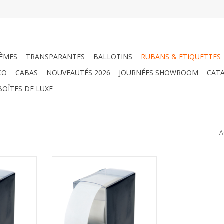
ÈMES
TRANSPARANTES
BALLOTINS
RUBANS & ETIQUETTES
CO
CABAS
NOUVEAUTÉS 2026
JOURNÉES SHOWROOM
CATA
BOÎTES DE LUXE
A
arentes
Etiquettes transparentes
NIER
AJOUTER AU PANIER