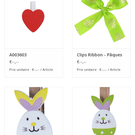
Fleurs & deco
Cabas
Nouveautés 2026
A003603
Clips Ribbon - Pâques
€--,--
€--,--
Journées showroom
Prix unitaire : €--,-- / Article
Prix unitaire : €--,-- / Article
Catalogue: Printemps/Pâques
2026
Catalogue: boîtes de luxe