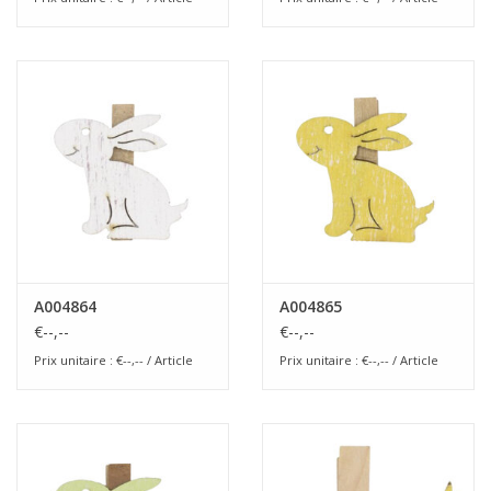
A004864
A004865
€--,--
€--,--
Prix unitaire : €--,-- / Article
Prix unitaire : €--,-- / Article