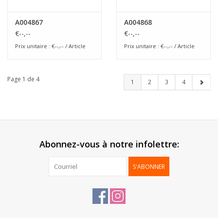
A004867
A004868
€--,--
€--,--
Prix unitaire : €--,-- / Article
Prix unitaire : €--,-- / Article
Page 1 de 4
1
2
3
4
Abonnez-vous à notre infolettre:
S'ABONNER