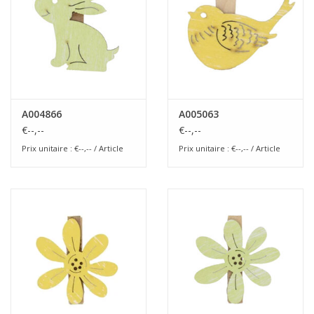
A004866
A005063
€--,--
€--,--
Prix unitaire : €--,-- / Article
Prix unitaire : €--,-- / Article