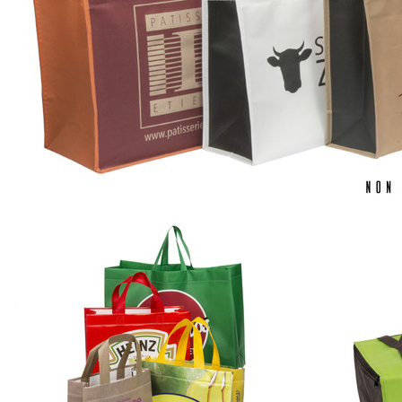
Bloemen & deco
Draagtassen
Nieuw 2026
Showroomdagen
Catalogus: Lente/Pasen 2026
Catalogus: luxe dozen