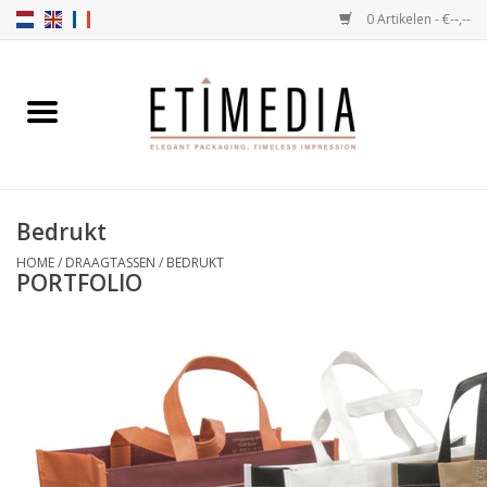
0 Artikelen - €--,--
Home
Thema's
Bedrukt
Transparant
HOME
/
DRAAGTASSEN
/
BEDRUKT
PORTFOLIO
Ballotins
Linten & Etiketten
Vulartikelen
Dozen