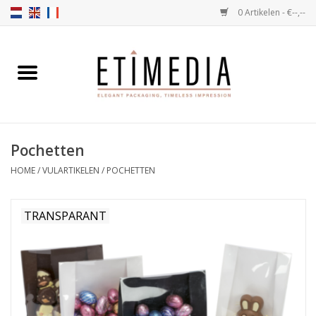
0 Artikelen - €--,--
Home
Thema's
Pochetten
Transparant
HOME
/
VULARTIKELEN
/
POCHETTEN
Ballotins
TRANSPARANT
Linten & Etiketten
Vulartikelen
Dozen