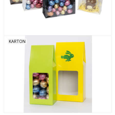
Bloemen & deco
Draagtassen
Nieuw 2026
KARTON
Showroomdagen
Catalogus: Lente/Pasen 2026
Catalogus: luxe dozen