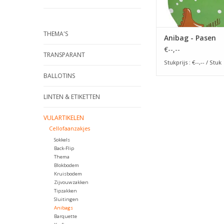
THEMA'S
Anibag - Pasen
€--,--
TRANSPARANT
Stukprijs : €--,-- / Stuk
BALLOTINS
LINTEN & ETIKETTEN
VULARTIKELEN
Cellofaanzakjes
Sokkels
Back-Flip
Thema
Blokbodem
Kruisbodem
Zijvouwzakken
Tipzakken
Sluitingen
Anibags
Barquette