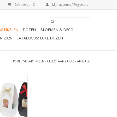
0 Artikelen - €--,--
Mijn account / Registreren
ARTIKELEN
DOZEN
BLOEMEN & DECO
N 2026
CATALOGUS: LUXE DOZEN
HOME
/
VULARTIKELEN
/
CELLOFAANZAKJES
/
ANIBAGS
 cover voor
demzakje
N WINKELWAGEN