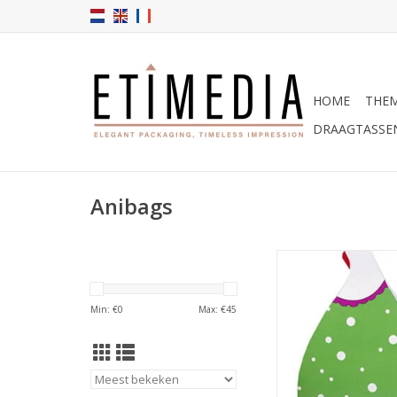
HOME
THEM
DRAAGTASSE
Anibags
Kartonnen cover
blokbodemza
TOEVOEGEN AAN WI
Min: €
0
Max: €
45