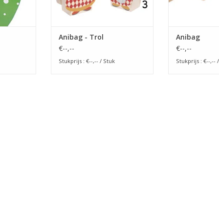
Anibag - Trol
Anibag
€--,--
€--,--
Stukprijs : €--,-- / Stuk
Stukprijs : €--,-- 