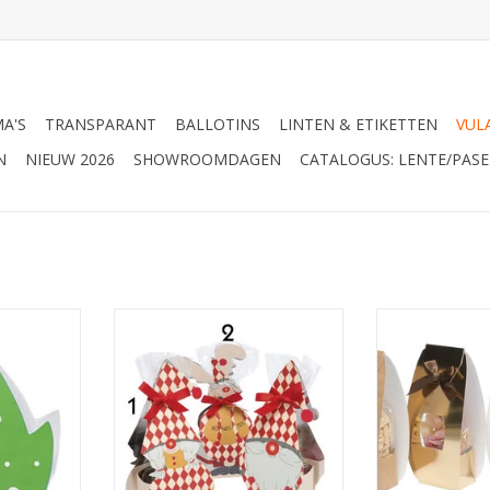
A'S
TRANSPARANT
BALLOTINS
LINTEN & ETIKETTEN
VUL
N
NIEUW 2026
SHOWROOMDAGEN
CATALOGUS: LENTE/PASE
 voor
Kartonnen cover voor
Kartonnen
kje
blokbodemzakje
blokbo
NKELWAGEN
TOEVOEGEN AAN WINKELWAGEN
TOEVOEGEN AA