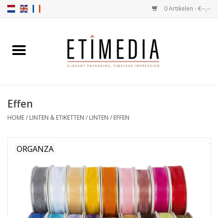
0 Artikelen - €--,--
Home
Thema's
Effen
Transparant
HOME
/
LINTEN & ETIKETTEN
/
LINTEN
/
EFFEN
Ballotins
ORGANZA
Linten & Etiketten
Vulartikelen
Dozen