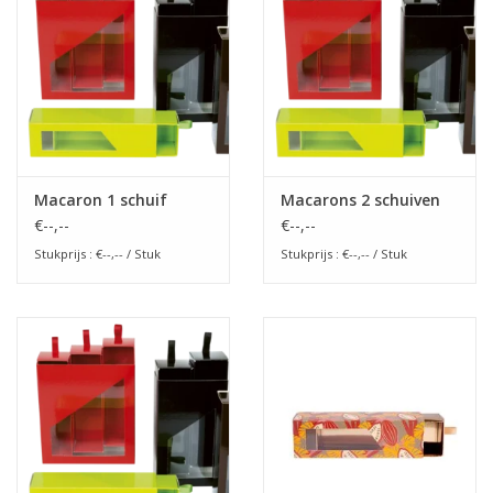
Bloemen & deco
Draagtassen
Nieuw 2026
Macaron 1 schuif
Macarons 2 schuiven
€--,--
€--,--
Showroomdagen
Stukprijs : €--,-- / Stuk
Stukprijs : €--,-- / Stuk
Catalogus: Lente/Pasen 2026
Catalogus: luxe dozen