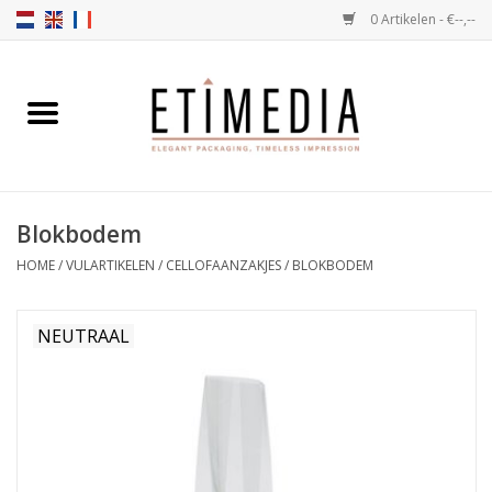
0 Artikelen - €--,--
Home
Thema's
Blokbodem
Transparant
HOME
/
VULARTIKELEN
/
CELLOFAANZAKJES
/
BLOKBODEM
Ballotins
NEUTRAAL
Linten & Etiketten
Vulartikelen
Dozen