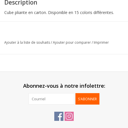
Description
Cube pliante en carton. Disponible en 15 coloris différentes.
Collection:
Basic Cube
Extérieur:
Lamination brillant
Ajouter à la liste de souhaits
/
Ajouter pour comparer
/
Imprimer
Intérieur:
Blanc mat
Livré:
à plat
Emballage:
50 pcs
*Impression possible à partir de 60 pcs. Contactez-nous
pour plus d'informations.*
Abonnez-vous à notre infolettre:
S'ABONNER