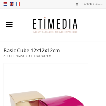
0 Articles - €--,--
Accueil
Thèmes
Basic Cube 12x12x12cm
Transparantes
ACCUEIL
/
BASIC CUBE 12X12X12CM
Ballotins
Rubans & Etiquettes
Articles à remplir
Boîtes