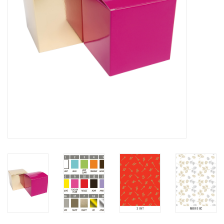
Fleurs & deco
Cabas
Nouveautés 2026
Journées showroom
Catalogue: Printemps/Pâques
2026
Catalogue: boîtes de luxe