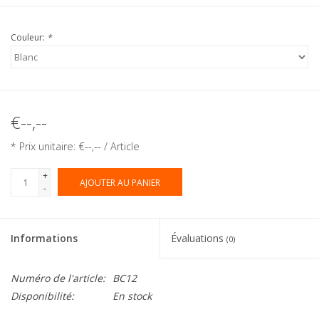
Couleur:
*
€--,--
* Prix unitaire: €--,-- / Article
+
AJOUTER AU PANIER
-
Informations
Évaluations
(0)
Numéro de l'article:
BC12
Disponibilité:
En stock