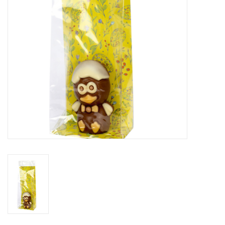
Fleurs & deco
Cabas
Nouveautés 2026
Journées showroom
Catalogue: Printemps/Pâques
2026
Catalogue: boîtes de luxe