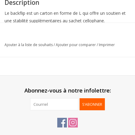
Description
Le backflip est un carton en forme de L qui offre un soutien et
une stabilité supplémentaires au sachet cellophane.
Attention: les sachets cellophane ne sont pas fournis
standard. A commander séparément.
Ajouter à la liste de souhaits
/
Ajouter pour comparer
/
Imprimer
Collection:
Back-Flip
Extérieur:
Lamination brillant
Arrière:
Blanc mat
Livré:
à plat
Emballage:
100 pcs
Abonnez-vous à notre infolettre:
S'ABONNER