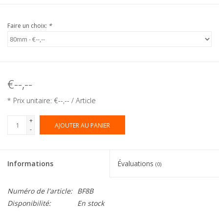
Faire un choix:
*
€--,--
* Prix unitaire: €--,-- / Article
+
AJOUTER AU PANIER
-
Informations
Évaluations
(0)
Numéro de l'article:
BF8B
Disponibilité:
En stock