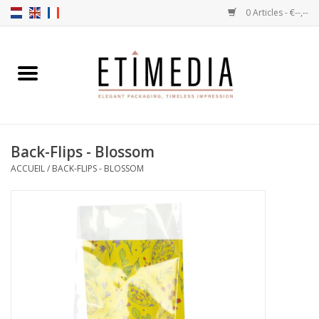
0 Articles - €--,--
Accueil
Thèmes
Back-Flips - Blossom
Transparantes
ACCUEIL
/
BACK-FLIPS - BLOSSOM
Ballotins
Rubans & Etiquettes
Articles à remplir
Boîtes