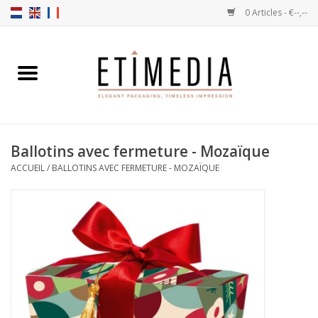
0 Articles - €--,--
Accueil
Thèmes
Ballotins avec fermeture - Mozaïque
Transparantes
ACCUEIL
/
BALLOTINS AVEC FERMETURE - MOZAÏQUE
Ballotins
Rubans & Etiquettes
Articles à remplir
Boîtes