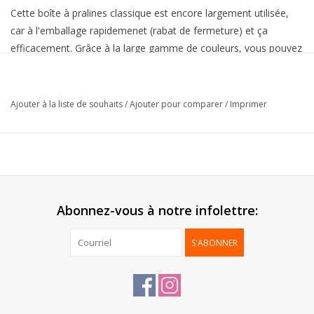
Cette boîte à pralines classique est encore largement utilisée,
car à l'emballage rapidemenet (rabat de fermeture) et ça
efficacement. Grâce à la large gamme de couleurs, vous pouvez
anticiper aux saisons.
Collection:
Ballotin rabat fermeture
Ajouter à la liste de souhaits
/
Ajouter pour comparer
/
Imprimer
Extérieur:
Lamination brillant
Intérieur:
Or
Fond:
Carton de fond
Livré:
Monté
25 pcs (min. 50 pcs - excéption
Emballage:
1KG)
Abonnez-vous à notre infolettre:
MOQ 2 pralines = 250 pcs
S'ABONNER