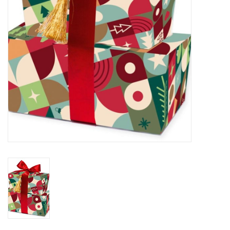
Fleurs & deco
Cabas
Nouveautés 2026
Journées showroom
Catalogue: Printemps/Pâques
2026
Catalogue: boîtes de luxe