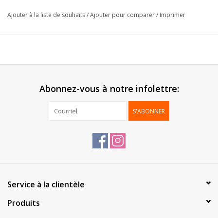
Format:
7,5x7,5x7,5cm
Ajouter à la liste de souhaits
/
Ajouter pour comparer
/
Imprimer
Extérieur:
PVC
Intérieur:
Carton de fond
Livré:
A plat
Emballage:
75 pcs
Abonnez-vous à notre infolettre:
S'ABONNER
Service à la clientèle
Produits