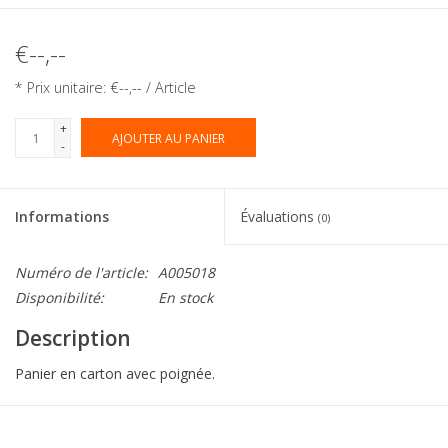
€--,--
* Prix unitaire: €--,-- / Article
+
AJOUTER AU PANIER
-
Informations
Évaluations
(0)
Numéro de l'article:
A005018
Disponibilité:
En stock
Description
Panier en carton avec poignée.
Collection:
Bottom Cube