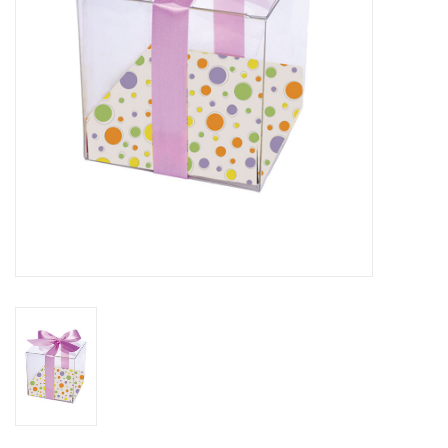
Fleurs & deco
Cabas
Nouveautés 2026
Journées showroom
Catalogue: Printemps/Pâques
2026
Catalogue: boîtes de luxe