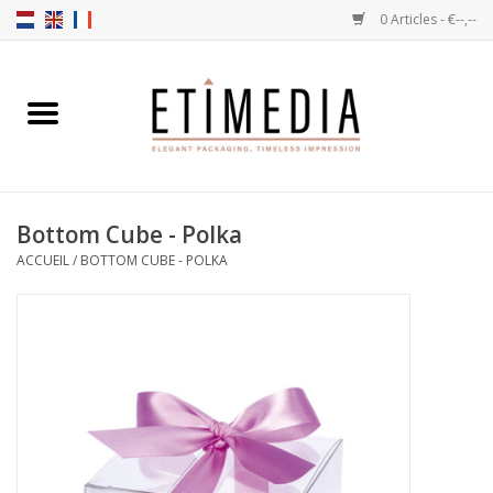
0 Articles - €--,--
Accueil
Thèmes
Bottom Cube - Polka
Transparantes
ACCUEIL
/
BOTTOM CUBE - POLKA
Ballotins
Rubans & Etiquettes
Articles à remplir
Boîtes