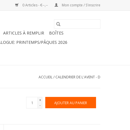
0 Articles - €--,--
Mon compte / S'inscrire
ARTICLES À REMPLIR
BOÎTES
LOGUE: PRINTEMPS/PÂQUES 2026
ACCUEIL
/
CALENDRIER DE L'AVENT - D
+
AJOUTER AU PANIER
-