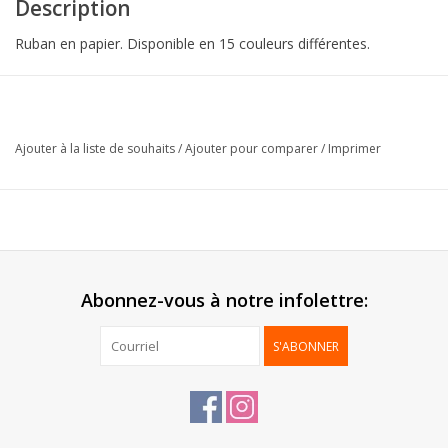
Description
Ruban en papier. Disponible en 15 couleurs différentes.
Collection:
Mat Line
Matériel:
PP Homo
Ajouter à la liste de souhaits
/
Ajouter pour comparer
/
Imprimer
Format:
10mmx250m
Emballage:
1 pc
Abonnez-vous à notre infolettre:
S'ABONNER