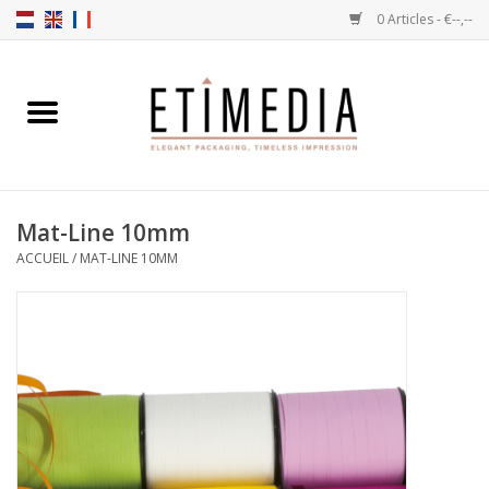
0 Articles - €--,--
Accueil
Thèmes
Mat-Line 10mm
Transparantes
ACCUEIL
/
MAT-LINE 10MM
Ballotins
Rubans & Etiquettes
Articles à remplir
Boîtes