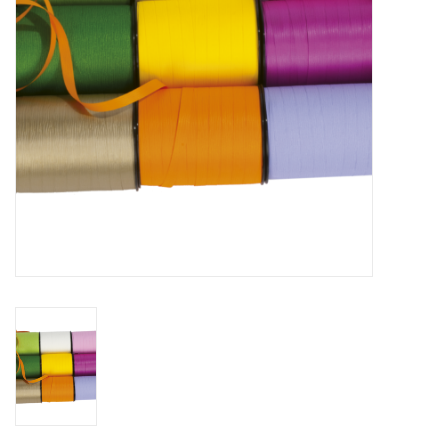
Fleurs & deco
Cabas
Nouveautés 2026
Journées showroom
Catalogue: Printemps/Pâques
2026
Catalogue: boîtes de luxe