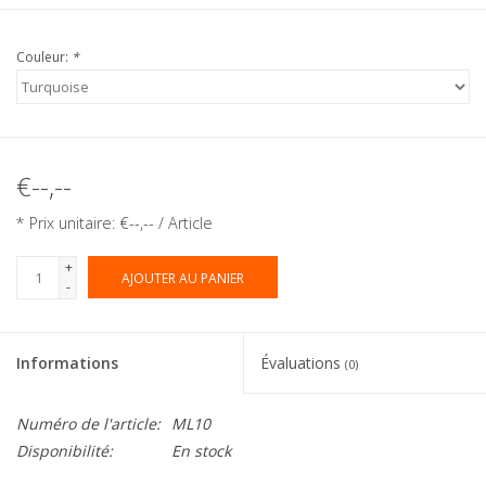
Couleur:
*
€--,--
* Prix unitaire: €--,-- / Article
+
AJOUTER AU PANIER
-
Informations
Évaluations
(0)
Numéro de l'article:
ML10
Disponibilité:
En stock