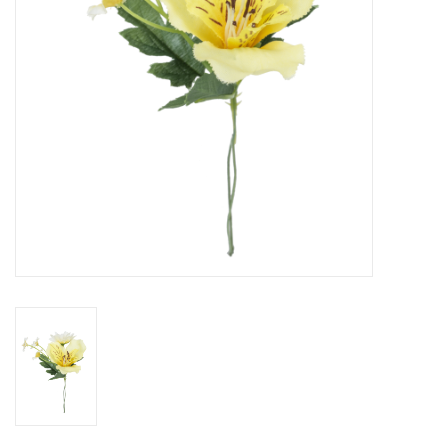
Fleurs & deco
Cabas
Nouveautés 2026
Journées showroom
Catalogue: Printemps/Pâques
2026
Catalogue: boîtes de luxe