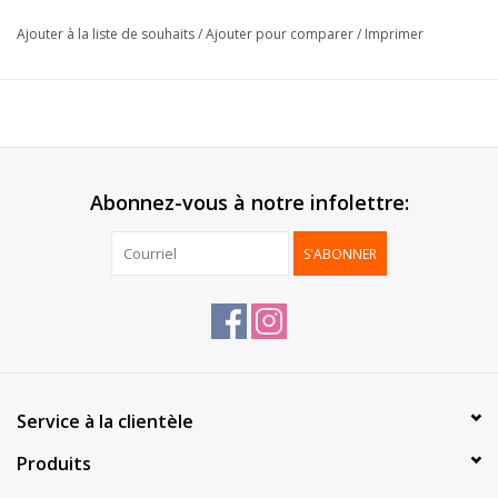
Type:
Corsage
Ajouter à la liste de souhaits
/
Ajouter pour comparer
/
Imprimer
Emballage:
144 pcs
Abonnez-vous à notre infolettre:
S'ABONNER
Service à la clientèle
Produits