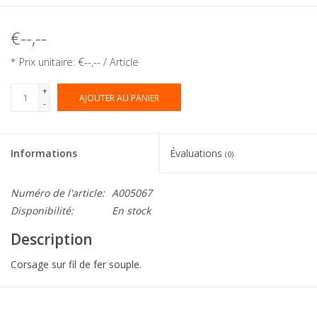
€--,--
* Prix unitaire: €--,-- / Article
+
AJOUTER AU PANIER
-
Informations
Évaluations
(0)
Numéro de l'article:
A005067
Disponibilité:
En stock
Description
Corsage sur fil de fer souple.
Collection:
Fleurs et Deco