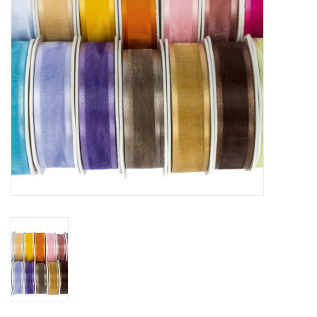
Fleurs & deco
Cabas
Nouveautés 2026
Journées showroom
Catalogue: Printemps/Pâques
2026
Catalogue: boîtes de luxe