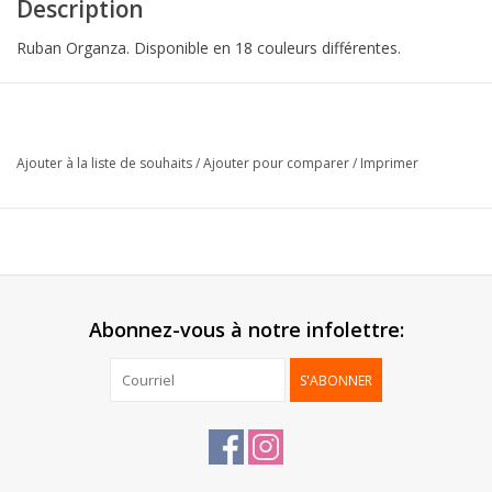
Description
Ruban Organza. Disponible en 18 couleurs différentes.
Collection:
Ruban Organza
Format:
25mmx25m
Ajouter à la liste de souhaits
/
Ajouter pour comparer
/
Imprimer
Emballage:
5 pc
Abonnez-vous à notre infolettre:
S'ABONNER