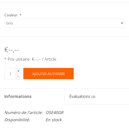
Couleur:
*
€--,--
* Prix unitaire: €--,-- / Article
+
AJOUTER AU PANIER
-
Informations
Évaluations
(0)
Numéro de l'article:
OSE40GR
Disponibilité:
En stock