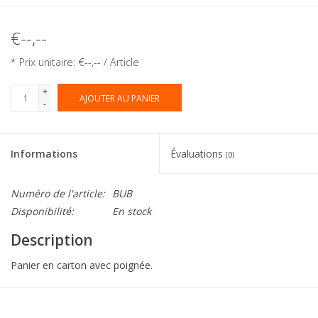
€--,--
* Prix unitaire: €--,-- / Article
+
AJOUTER AU PANIER
-
Informations
Évaluations
(0)
Numéro de l'article:
BUB
Disponibilité:
En stock
Description
Panier en carton avec poignée.
Collection:
Bucket