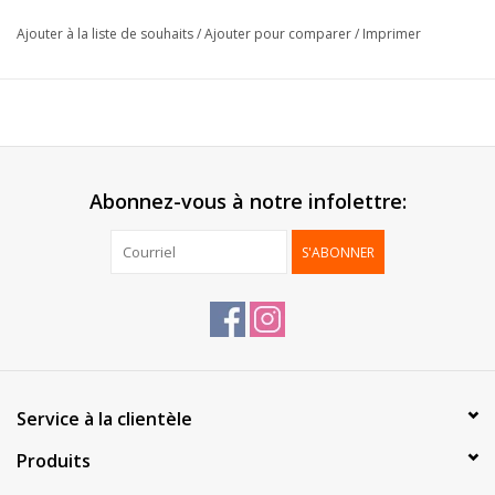
Format:
14x17x5.5cm
Ajouter à la liste de souhaits
/
Ajouter pour comparer
/
Imprimer
Extérieur:
Lamination brillant
Intérieur:
Carton de fond
Livré:
Monté
Emballage:
50 pcs
Abonnez-vous à notre infolettre:
S'ABONNER
Service à la clientèle
Produits