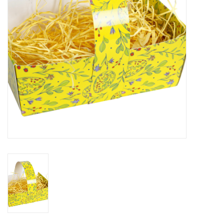
Fleurs & deco
Cabas
Nouveautés 2026
Journées showroom
Catalogue: Printemps/Pâques
2026
Catalogue: boîtes de luxe