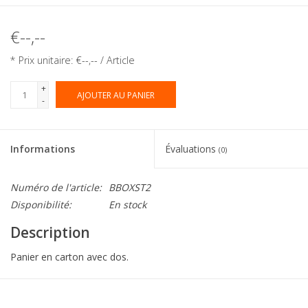
€--,--
* Prix unitaire: €--,-- / Article
+
AJOUTER AU PANIER
-
Informations
Évaluations
(0)
Numéro de l'article:
BBOXST2
Disponibilité:
En stock
Description
Panier en carton avec dos.
Collection:
BBox