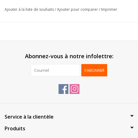
Format:
14x17x5.5cm
Ajouter à la liste de souhaits
/
Ajouter pour comparer
/
Imprimer
Extérieur:
Lamination brillant
Intérieur:
Carton de fond
Livré:
Monté
Emballage:
50 pcs
Abonnez-vous à notre infolettre:
S'ABONNER
Service à la clientèle
Produits