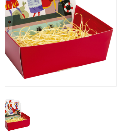
Fleurs & deco
Cabas
Nouveautés 2026
Journées showroom
Catalogue: Printemps/Pâques
2026
Catalogue: boîtes de luxe