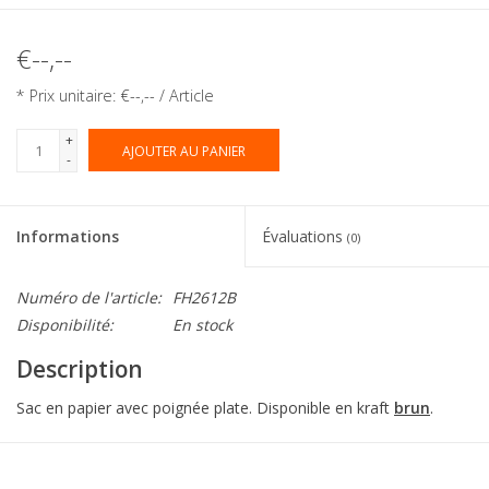
€--,--
* Prix unitaire: €--,-- / Article
+
AJOUTER AU PANIER
-
Informations
Évaluations
(0)
Numéro de l'article:
FH2612B
Disponibilité:
En stock
Description
Sac en papier avec poignée plate. Disponible en kraft
brun
.
Collection:
Sac poignée plate