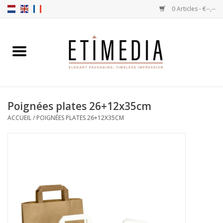
0 Articles - €--,--
Accueil
Thèmes
Poignées plates 26+12x35cm
Transparantes
ACCUEIL
/
POIGNÉES PLATES 26+12X35CM
Ballotins
Rubans & Etiquettes
Articles à remplir
Boîtes