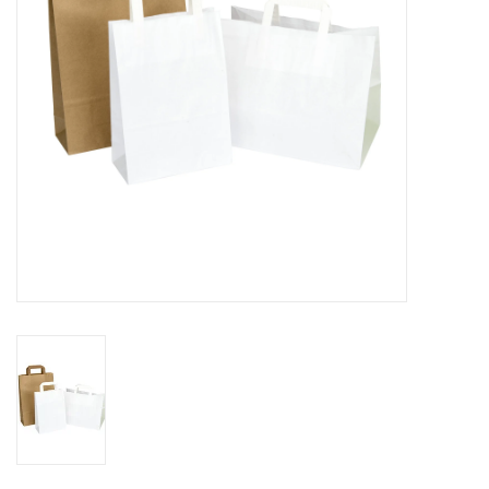
Fleurs & deco
Cabas
Nouveautés 2026
Journées showroom
Catalogue: Printemps/Pâques
2026
Catalogue: boîtes de luxe