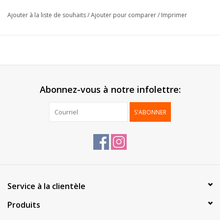
Format:
26+12x35cm
Ajouter à la liste de souhaits
/
Ajouter pour comparer
/
Imprimer
Papier:
80g/m²
Livré:
Par boîte
Emballage:
250 pcs
*Impression possible*
Abonnez-vous à notre infolettre:
S'ABONNER
Service à la clientèle
Produits