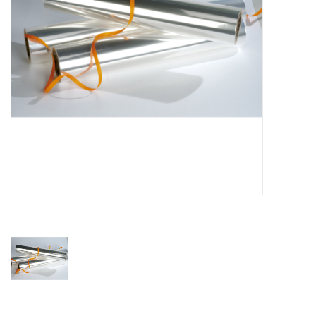
Fleurs & deco
Cabas
Nouveautés 2026
Journées showroom
Catalogue: Printemps/Pâques
2026
Catalogue: boîtes de luxe