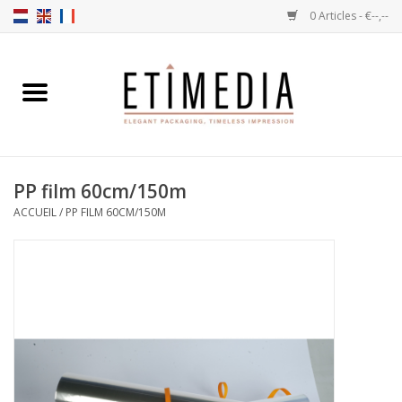
0 Articles - €--,--
Accueil
Thèmes
PP film 60cm/150m
Transparantes
ACCUEIL
/
PP FILM 60CM/150M
Ballotins
Rubans & Etiquettes
Articles à remplir
Boîtes