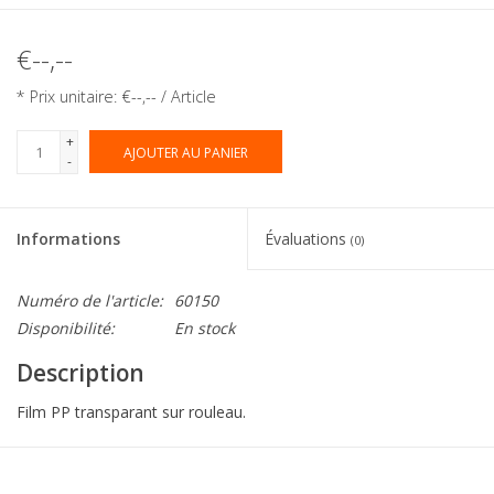
€--,--
* Prix unitaire: €--,-- / Article
+
AJOUTER AU PANIER
-
Informations
Évaluations
(0)
Numéro de l'article:
60150
Disponibilité:
En stock
Description
Film PP transparant sur rouleau.
Collection:
Eti-Clair