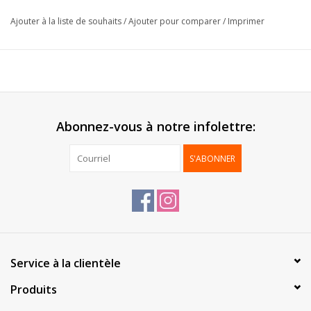
Epaisseur:
30µ
Ajouter à la liste de souhaits
/
Ajouter pour comparer
/
Imprimer
Livré:
Sur rouleau
Emballage:
1 pc
*Personnalisation possible, contactez-nous pour plus
d'informations*
Abonnez-vous à notre infolettre:
S'ABONNER
Service à la clientèle
Produits