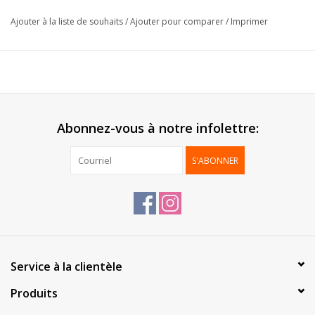
Epaisseur:
30µ
Ajouter à la liste de souhaits
/
Ajouter pour comparer
/
Imprimer
Livré:
Sur rouleau
Emballage:
1 pc
*Personnalisation possible, contactez-nous pour plus
d'informations*
Abonnez-vous à notre infolettre:
S'ABONNER
Service à la clientèle
Produits