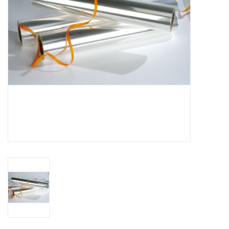
Fleurs & deco
Cabas
Nouveautés 2026
Journées showroom
Catalogue: Printemps/Pâques
2026
Catalogue: boîtes de luxe