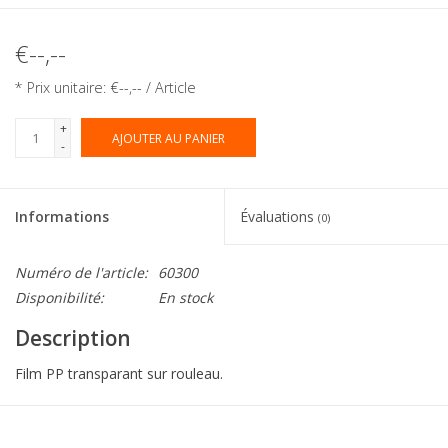
€--,--
* Prix unitaire: €--,-- / Article
+
AJOUTER AU PANIER
-
Informations
Évaluations
(0)
Numéro de l'article:
60300
Disponibilité:
En stock
Description
Film PP transparant sur rouleau.
Collection:
Eti-Clair