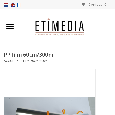
0 Articles - €--,--
Accueil
Thèmes
PP film 60cm/300m
Transparantes
ACCUEIL
/
PP FILM 60CM/300M
Ballotins
Rubans & Etiquettes
Articles à remplir
Boîtes