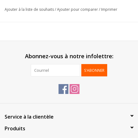
Epaisseur:
30µ
Ajouter à la liste de souhaits
/
Ajouter pour comparer
/
Imprimer
Livré:
Sur rouleau
Emballage:
1 pc
*Personnalisation possible, contactez-nous pour plus
d'informations*
Abonnez-vous à notre infolettre:
S'ABONNER
Service à la clientèle
Produits