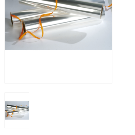
Fleurs & deco
Cabas
Nouveautés 2026
Journées showroom
Catalogue: Printemps/Pâques
2026
Catalogue: boîtes de luxe