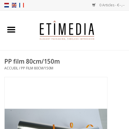
0 Articles - €--,--
Accueil
Thèmes
PP film 80cm/150m
Transparantes
ACCUEIL
/
PP FILM 80CM/150M
Ballotins
Rubans & Etiquettes
Articles à remplir
Boîtes