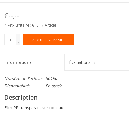
€--,--
* Prix unitaire: €--,-- / Article
+
AJOUTER AU PANIER
-
Informations
Évaluations
(0)
Numéro de l'article:
80150
Disponibilité:
En stock
Description
Film PP transparant sur rouleau.
Collection:
Eti-Clair