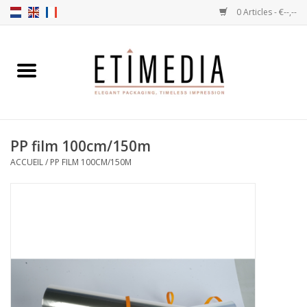
0 Articles - €--,--
Accueil
Thèmes
PP film 100cm/150m
Transparantes
ACCUEIL
/
PP FILM 100CM/150M
Ballotins
Rubans & Etiquettes
Articles à remplir
Boîtes