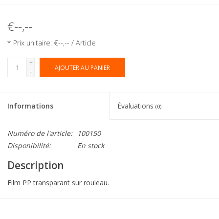
€--,--
* Prix unitaire: €--,-- / Article
+
AJOUTER AU PANIER
-
Informations
Évaluations
(0)
Numéro de l'article:
100150
Disponibilité:
En stock
Description
Film PP transparant sur rouleau.
Collection:
Eti-Clair