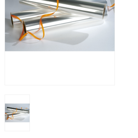
Fleurs & deco
Cabas
Nouveautés 2026
Journées showroom
Catalogue: Printemps/Pâques
2026
Catalogue: boîtes de luxe