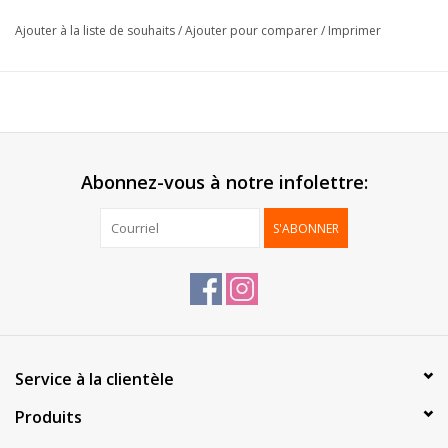
Epaisseur:
30µ
Ajouter à la liste de souhaits
/
Ajouter pour comparer
/
Imprimer
Livré:
Sur rouleau
Emballage:
1 pc
*Personnalisation possible, contactez-nous pour plus
d'informations*
Abonnez-vous à notre infolettre:
S'ABONNER
Service à la clientèle
Produits