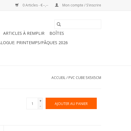
0 Articles - €--,--
Mon compte / S'inscrire
ARTICLES À REMPLIR
BOÎTES
LOGUE: PRINTEMPS/PÂQUES 2026
ACCUEIL
/
PVC CUBE 5X5X5CM
+
AJOUTER AU PANIER
-