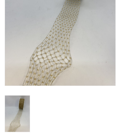
Fleurs & deco
Cabas
Nouveautés 2026
Journées showroom
Catalogue: Printemps/Pâques
2026
Catalogue: boîtes de luxe