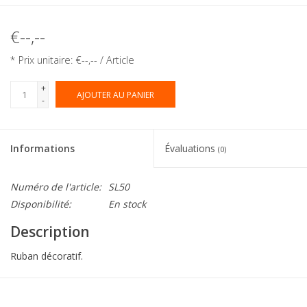
€--,--
* Prix unitaire: €--,-- / Article
+
AJOUTER AU PANIER
-
Informations
Évaluations
(0)
Numéro de l'article:
SL50
Disponibilité:
En stock
Description
Ruban décoratif.
Collection:
Ruban