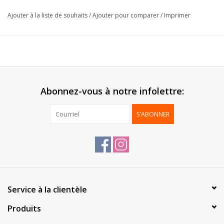
Renforcé:
Laitonné
Ajouter à la liste de souhaits
/
Ajouter pour comparer
/
Imprimer
Largeur:
38mm
Longeur:
25m
Livré:
Par rouleau
Emballage:
1 pc
Abonnez-vous à notre infolettre:
S'ABONNER
Service à la clientèle
Produits