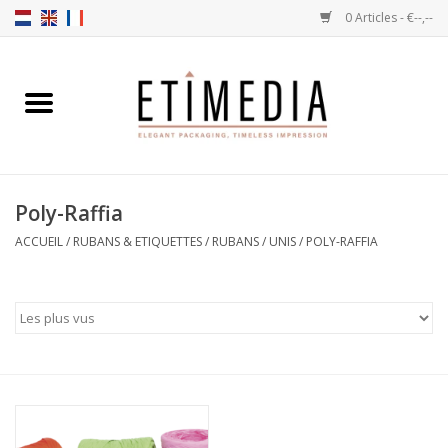
0 Articles - €--,--
Accueil
Thèmes
Poly-Raffia
Transparantes
ACCUEIL
/
RUBANS & ETIQUETTES
/
RUBANS
/
UNIS
/
POLY-RAFFIA
Ballotins
Rubans & Etiquettes
Articles à remplir
Boîtes