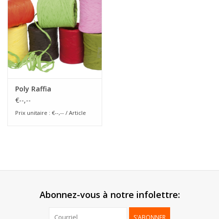
Fleurs & deco
Cabas
Nouveautés 2026
Poly Raffia
€--,--
Journées showroom
Prix unitaire : €--,-- / Article
Catalogue: Printemps/Pâques
2026
Catalogue: boîtes de luxe
Abonnez-vous à notre infolettre:
S'ABONNER