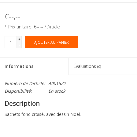
€--,--
* Prix unitaire: €--,-- / Article
+
AJOUTER AU PANIER
-
Informations
Évaluations
(0)
Numéro de l'article:
A001522
Disponibilité:
En stock
Description
Sachets fond croisé, avec dessin Noël.
Collection:
Sachet fond bloc Pâques