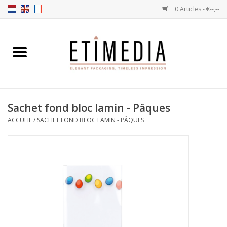
0 Articles - €--,--
Accueil
Thèmes
Sachet fond bloc lamin - Pâques
Transparantes
ACCUEIL
/
SACHET FOND BLOC LAMIN - PÂQUES
Ballotins
Rubans & Etiquettes
Articles à remplir
Boîtes