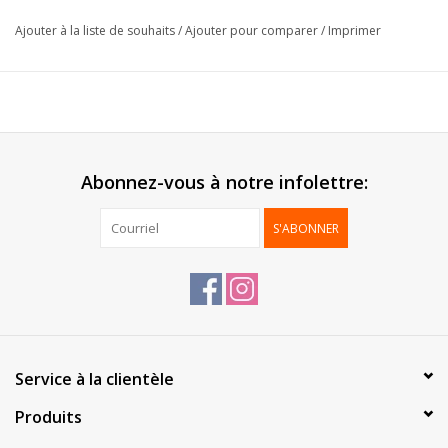
Format:
80+50x250mm
Ajouter à la liste de souhaits
/
Ajouter pour comparer
/
Imprimer
Emballage:
100 pcs / boîte
Abonnez-vous à notre infolettre:
S'ABONNER
Service à la clientèle
Produits