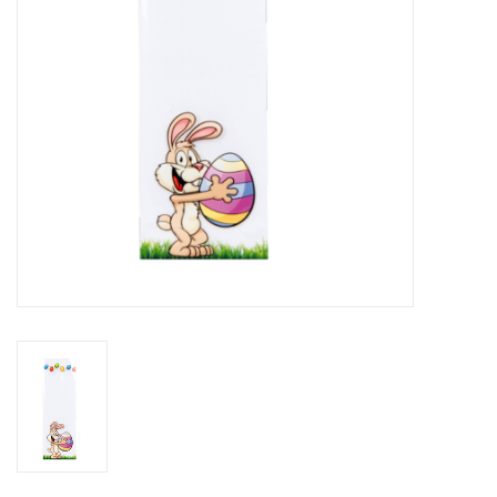
Fleurs & deco
Cabas
Nouveautés 2026
Journées showroom
Catalogue: Printemps/Pâques
2026
Catalogue: boîtes de luxe