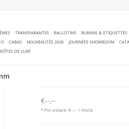
ÈMES
TRANSPARANTES
BALLOTINS
RUBANS & ETIQUETTES
CO
CABAS
NOUVEAUTÉS 2026
JOURNÉES SHOWROOM
CATA
BOÎTES DE LUXE
0mm
€--,--
* Prix unitaire: €--,-- / Article