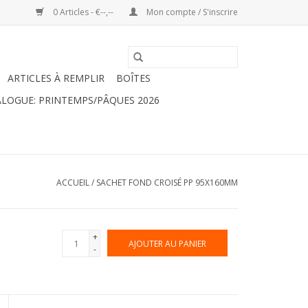
0 Articles - €--,--
Mon compte / S'inscrire
ARTICLES À REMPLIR
BOÎTES
LOGUE: PRINTEMPS/PÂQUES 2026
ACCUEIL
/
SACHET FOND CROISÉ PP 95X160MM
+
AJOUTER AU PANIER
-