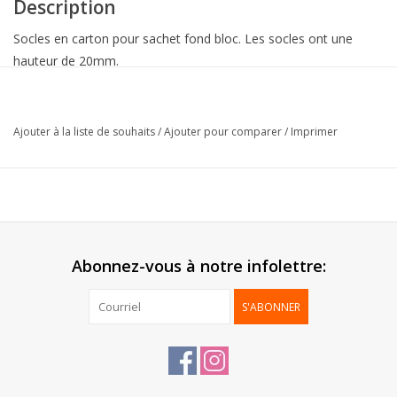
Description
Socles en carton pour sachet fond bloc. Les socles ont une
hauteur de 20mm.
*Attention, les sachets PP doivent être commandés
séparément.*
Ajouter à la liste de souhaits
/
Ajouter pour comparer
/
Imprimer
Collection:
Sokkels
Livré:
Aplat
Emballage:
100 pcs
Abonnez-vous à notre infolettre:
S'ABONNER