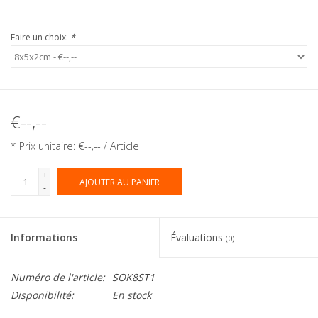
Faire un choix:
*
€--,--
* Prix unitaire: €--,-- / Article
+
AJOUTER AU PANIER
-
Informations
Évaluations
(0)
Numéro de l'article:
SOK8ST1
Disponibilité:
En stock