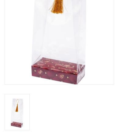
Fleurs & deco
Cabas
Nouveautés 2026
Journées showroom
Catalogue: Printemps/Pâques
2026
Catalogue: boîtes de luxe