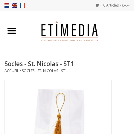
0 Articles - €--,--
Accueil
Thèmes
Socles - St. Nicolas - ST1
Transparantes
ACCUEIL
/
SOCLES - ST. NICOLAS - ST1
Ballotins
Rubans & Etiquettes
Articles à remplir
Boîtes