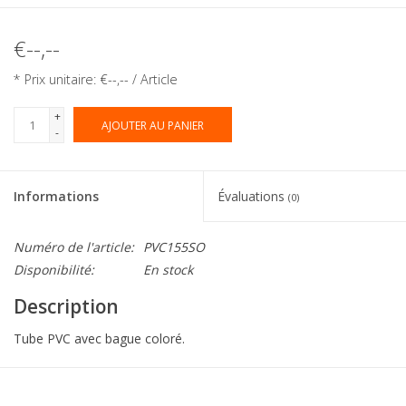
€--,--
* Prix unitaire: €--,-- / Article
+
AJOUTER AU PANIER
-
Informations
Évaluations
(0)
Numéro de l'article:
PVC155SO
Disponibilité:
En stock
Description
Tube PVC avec bague coloré.
Collection:
Tube + bague