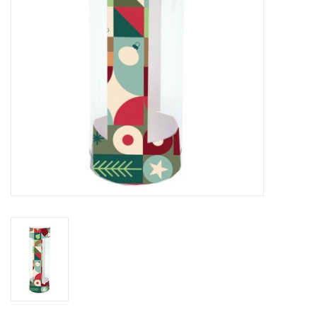
Fleurs & deco
Cabas
Nouveautés 2026
Journées showroom
Catalogue: Printemps/Pâques
2026
Catalogue: boîtes de luxe