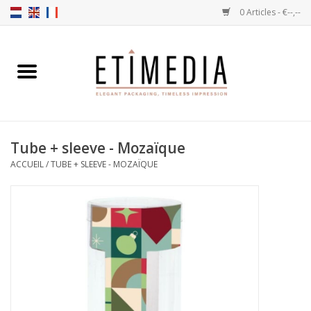
0 Articles - €--,--
Accueil
Thèmes
Tube + sleeve - Mozaïque
Transparantes
ACCUEIL
/
TUBE + SLEEVE - MOZAÏQUE
Ballotins
Rubans & Etiquettes
Articles à remplir
Boîtes