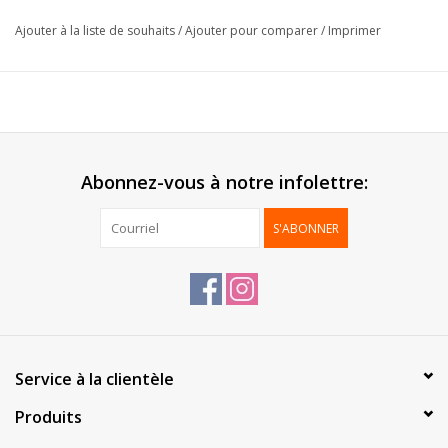
Size:
15x5cm
Ajouter à la liste de souhaits
/
Ajouter pour comparer
/
Imprimer
Livré:
Bagues séparément
Packed:
150 pcs
Abonnez-vous à notre infolettre:
S'ABONNER
Service à la clientèle
Produits