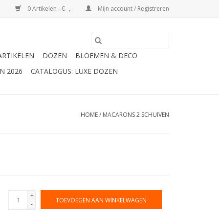
0 Artikelen - €--,--
Mijn account / Registreren
ARTIKELEN
DOZEN
BLOEMEN & DECO
N 2026
CATALOGUS: LUXE DOZEN
HOME
/
MACARONS 2 SCHUIVEN
+
TOEVOEGEN AAN WINKELWAGEN
-