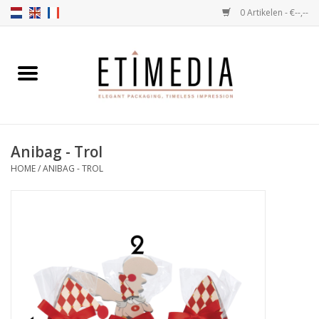
0 Artikelen - €--,--
Home
Thema's
Anibag - Trol
Transparant
HOME
/
ANIBAG - TROL
Ballotins
Linten & Etiketten
Vulartikelen
Dozen