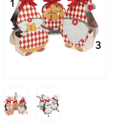
Bloemen & deco
Draagtassen
Nieuw 2026
Showroomdagen
Catalogus: Lente/Pasen 2026
Catalogus: luxe dozen