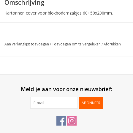
Omschrijving
Kartonnen cover voor blokbodemzakjes 60+50x200mm.
Collectie:
Anibag
Karton:
Blinkend gelamineerd
Aan verlanglijst toevoegen
/
Toevoegen om te vergelijken
/
Afdrukken
Geleverd:
Plano
Verpakt per:
50 stuks
*Cellofaanzakjes worden standaard meegeleverd, sluitingen
niet.*
Meld je aan voor onze nieuwsbrief:
ABONNEER