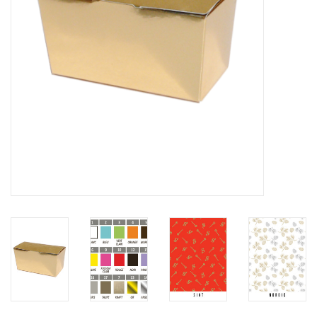
Bloemen & deco
Draagtassen
Nieuw 2026
Showroomdagen
Catalogus: Lente/Pasen 2026
Catalogus: luxe dozen