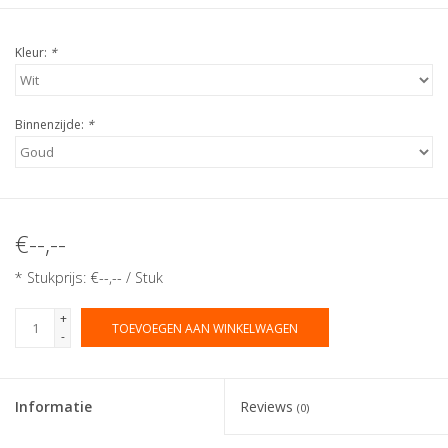
Kleur:
*
Binnenzijde:
*
€--,--
* Stukprijs: €--,-- / Stuk
+
TOEVOEGEN AAN WINKELWAGEN
-
Informatie
Reviews
(0)