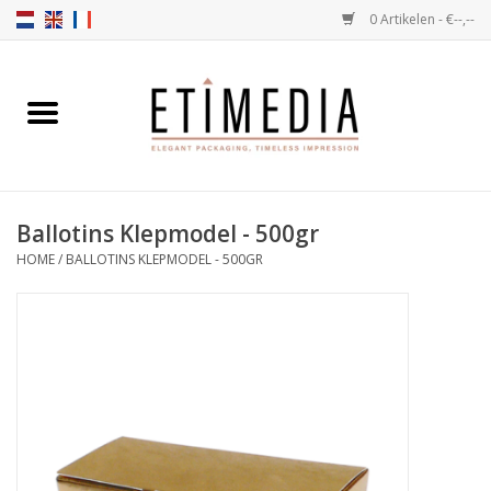
0 Artikelen - €--,--
Home
Thema's
Ballotins Klepmodel - 500gr
Transparant
HOME
/
BALLOTINS KLEPMODEL - 500GR
Ballotins
Linten & Etiketten
Vulartikelen
Dozen