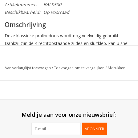
Artikelnummer:
BALK500
Beschikbaarheid:
Op voorraad
Omschrijving
Deze klassieke pralinedoos wordt nog veelvuldig gebruikt.
Dankzij zijn de 4 rechtopstaande zijdes en sluitklep, kan u snel
en efficiënt de chocolade verpakken. Mede door het ruime
assortiment aan kleuren, kan u inspelen op de seizoenen.
Aan verlanglijst toevoegen
/
Toevoegen om te vergelijken
/
Afdrukken
Collectie:
Ballotin klepmodel
Buitenzijde:
Blinkende laminatie
Binnenzijde:
Goud / Zilver
Bodem:
Karton
Geleverd:
Gemonteerd
25 stuks (min. afname 50 stuks
Meld je aan voor onze nieuwsbrief:
Verpakt per:
- uitgez. 1KG)
ABONNEER