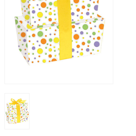
Bloemen & deco
Draagtassen
Nieuw 2026
Showroomdagen
Catalogus: Lente/Pasen 2026
Catalogus: luxe dozen