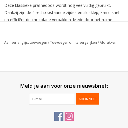
Deze klassieke pralinedoos wordt nog veelvuldig gebruikt.
Dankzij zijn de 4 rechtopstaande zijdes en sluitklep, kan u snel
en efficiënt de chocolade verpakken. Mede door het ruime
assortiment aan kleuren, kan u inspelen op de seizoenen.
Collectie:
Ballotin klepmodel
Aan verlanglijst toevoegen
/
Toevoegen om te vergelijken
/
Afdrukken
Buitenzijde:
Blinkende laminatie
Binnenzijde:
Goud
Bodem:
Karton
Geleverd:
Gemonteerd
25 stuks (min. afname 50 stuks
Verpakt per:
- uitgez. 1KG)
Meld je aan voor onze nieuwsbrief:
MOQ 2 pralines = 250 stuks
ABONNEER