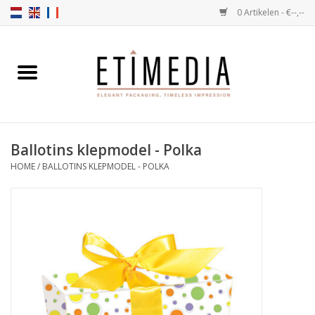
0 Artikelen - €--,--
Home
Thema's
Ballotins klepmodel - Polka
Transparant
HOME
/
BALLOTINS KLEPMODEL - POLKA
Ballotins
Linten & Etiketten
Vulartikelen
Dozen