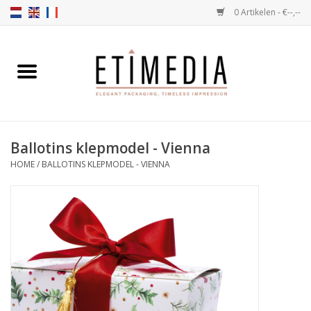
0 Artikelen - €--,--
Home
Thema's
Ballotins klepmodel - Vienna
Transparant
HOME
/
BALLOTINS KLEPMODEL - VIENNA
Ballotins
Linten & Etiketten
Vulartikelen
Dozen