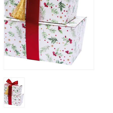
Bloemen & deco
Draagtassen
Nieuw 2026
Showroomdagen
Catalogus: Lente/Pasen 2026
Catalogus: luxe dozen