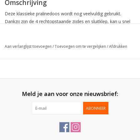
Omschrijving
Deze klassieke pralinedoos wordt nog veelvuldig gebruikt.
Dankzij zijn de 4 rechtopstaande zijdes en sluitklep, kan u snel
en efficiënt de chocolade verpakken. Mede door het ruime
assortiment aan kleuren, kan u inspelen op de seizoenen.
Aan verlanglijst toevoegen
/
Toevoegen om te vergelijken
/
Afdrukken
Collectie:
Ballotin klepmodel
Buitenzijde:
Blinkende laminatie
Binnenzijde:
Goud
Bodem:
Karton
Geleverd:
Gemonteerd
25 stuks (min. afname 50 stuks
Meld je aan voor onze nieuwsbrief:
Verpakt per:
- uitgez. 1KG)
ABONNEER