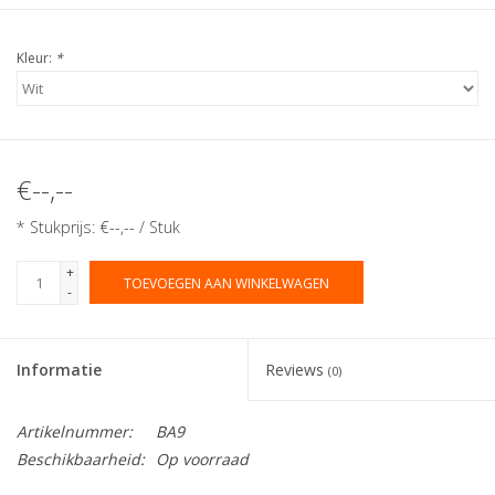
Kleur:
*
€--,--
* Stukprijs: €--,-- / Stuk
+
TOEVOEGEN AAN WINKELWAGEN
-
Informatie
Reviews
(0)
Artikelnummer:
BA9
Beschikbaarheid:
Op voorraad