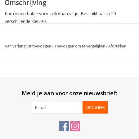
Omschrijving
Kartonnen bakje voor cellofaanzakje. Beschikbaar in 20
verschillende kleuren.
Collectie:
Barquette
Aan verlanglijst toevoegen
/
Toevoegen om te vergelijken
/
Afdrukken
Formaat:
5x11.5x4.4cm
Buitenzijde:
Blinkend gelamineerd
Geleverd:
Plano
Verpakt per:
50 stuks
*
Cellofaanzakjes + sluitingen worden standaard
meegeleverd.*
Meld je aan voor onze nieuwsbrief:
ABONNEER