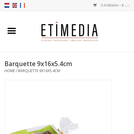
0 Artikelen - €--,--
Home
Thema's
Barquette 9x16x5.4cm
Transparant
HOME
/
BARQUETTE 9X16X5.4CM
Ballotins
Linten & Etiketten
Vulartikelen
Dozen