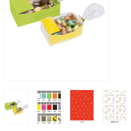
Bloemen & deco
Draagtassen
Nieuw 2026
Showroomdagen
Catalogus: Lente/Pasen 2026
Catalogus: luxe dozen