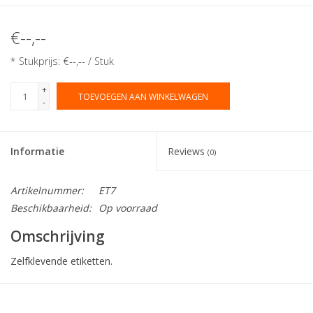
€--,--
* Stukprijs: €--,-- / Stuk
+
TOEVOEGEN AAN WINKELWAGEN
-
Informatie
Reviews
(0)
Artikelnummer:
ET7
Beschikbaarheid:
Op voorraad
Omschrijving
Zelfklevende etiketten.
Collectie:
Etiketten