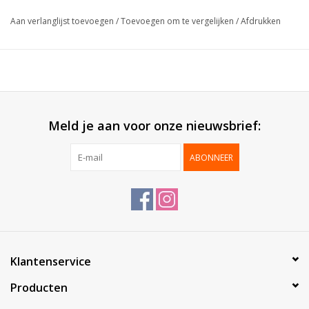
Afmeting:
3x4cm
Aan verlanglijst toevoegen
/
Toevoegen om te vergelijken
/
Afdrukken
Verpakt per:
500 etiketten / rol
Meld je aan voor onze nieuwsbrief:
ABONNEER
Klantenservice
Producten