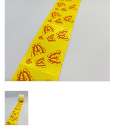
Bloemen & deco
Draagtassen
Nieuw 2026
Showroomdagen
Catalogus: Lente/Pasen 2026
Catalogus: luxe dozen