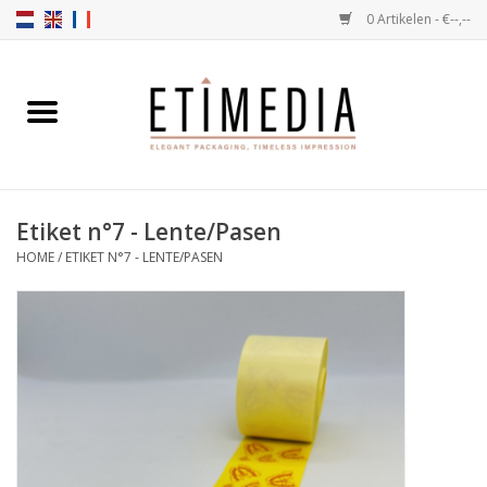
0 Artikelen - €--,--
Home
Thema's
Etiket n°7 - Lente/Pasen
Transparant
HOME
/
ETIKET N°7 - LENTE/PASEN
Ballotins
Linten & Etiketten
Vulartikelen
Dozen