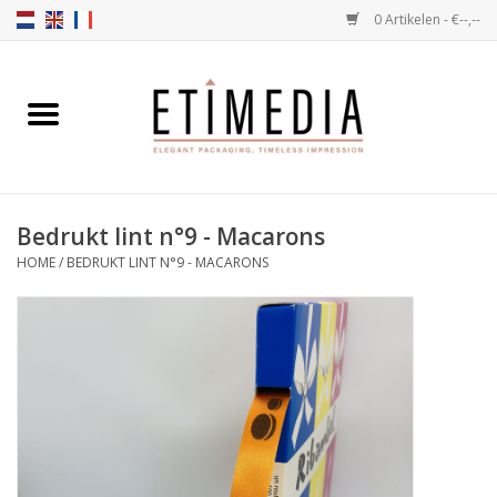
0 Artikelen - €--,--
Home
Thema's
Bedrukt lint n°9 - Macarons
Transparant
HOME
/
BEDRUKT LINT N°9 - MACARONS
Ballotins
Linten & Etiketten
Vulartikelen
Dozen