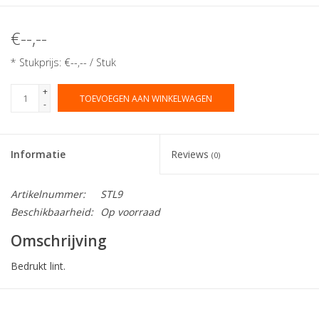
€--,--
* Stukprijs: €--,-- / Stuk
+
TOEVOEGEN AAN WINKELWAGEN
-
Informatie
Reviews
(0)
Artikelnummer:
STL9
Beschikbaarheid:
Op voorraad
Omschrijving
Bedrukt lint.
Collectie:
Ribanbel