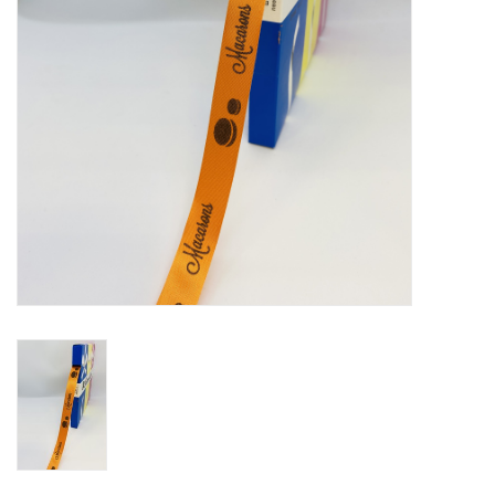
Bloemen & deco
Draagtassen
Nieuw 2026
Showroomdagen
Catalogus: Lente/Pasen 2026
Catalogus: luxe dozen