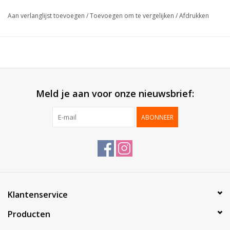
Afmeting:
15mmx100m
Aan verlanglijst toevoegen
/
Toevoegen om te vergelijken
/
Afdrukken
Verpakt per:
1 stuk
Meld je aan voor onze nieuwsbrief:
ABONNEER
Klantenservice
Producten