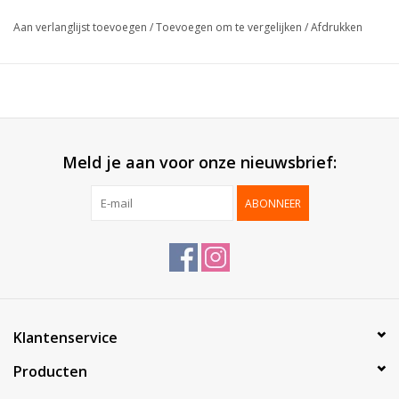
Formaat:
14x17x5.5cm
Aan verlanglijst toevoegen
/
Toevoegen om te vergelijken
/
Afdrukken
Buitenzijde:
Blinkend gelamineerd
Binnenzijde:
Bodemkarton
Geleverd:
Gemonteerd
Verpakt per:
50 stuks
Meld je aan voor onze nieuwsbrief:
ABONNEER
Klantenservice
Producten