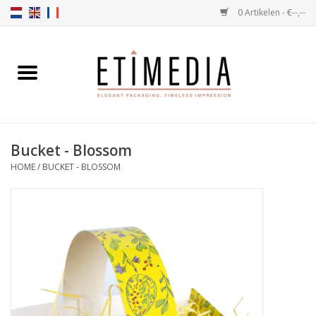
0 Artikelen - €--,--
Home
Thema's
Bucket - Blossom
Transparant
HOME
/
BUCKET - BLOSSOM
Ballotins
Linten & Etiketten
Vulartikelen
Dozen