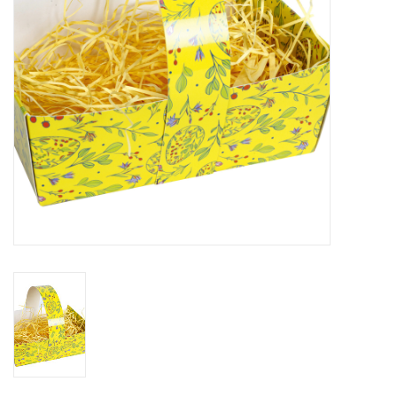
Bloemen & deco
Draagtassen
Nieuw 2026
Showroomdagen
Catalogus: Lente/Pasen 2026
Catalogus: luxe dozen