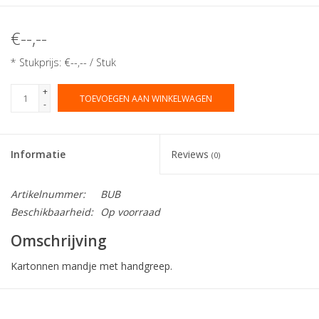
€--,--
* Stukprijs: €--,-- / Stuk
+
TOEVOEGEN AAN WINKELWAGEN
-
Informatie
Reviews
(0)
Artikelnummer:
BUB
Beschikbaarheid:
Op voorraad
Omschrijving
Kartonnen mandje met handgreep.
Collectie:
Bucket