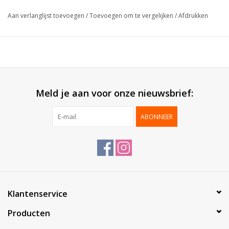
Formaat:
14x17x5.5cm
Aan verlanglijst toevoegen
/
Toevoegen om te vergelijken
/
Afdrukken
Buitenzijde:
Blinkend gelamineerd
Binnenzijde:
Bodemkarton
Geleverd:
Gemonteerd
Verpakt per:
50 stuks
Meld je aan voor onze nieuwsbrief:
ABONNEER
Klantenservice
Producten