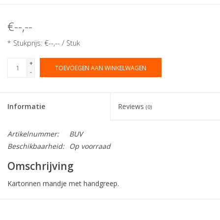
€--,--
* Stukprijs: €--,-- / Stuk
+
TOEVOEGEN AAN WINKELWAGEN
-
Informatie
Reviews
(0)
Artikelnummer:
BUV
Beschikbaarheid:
Op voorraad
Omschrijving
Kartonnen mandje met handgreep.
Collectie:
Bucket