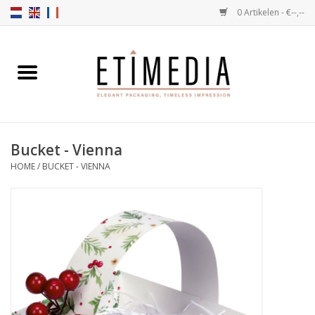
0 Artikelen - €--,--
Home
Thema's
Bucket - Vienna
Transparant
HOME
/
BUCKET - VIENNA
Ballotins
Linten & Etiketten
Vulartikelen
Dozen