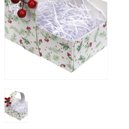
Bloemen & deco
Draagtassen
Nieuw 2026
Showroomdagen
Catalogus: Lente/Pasen 2026
Catalogus: luxe dozen