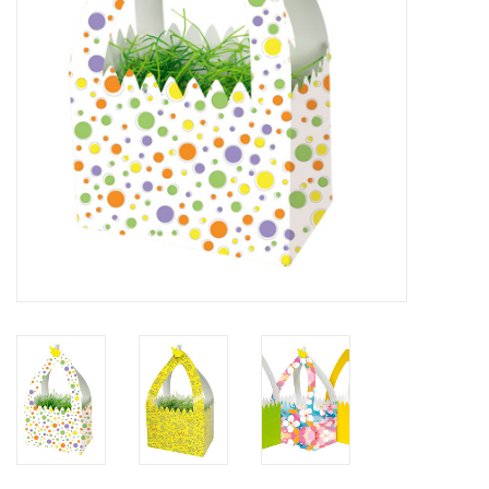
Bloemen & deco
Draagtassen
Nieuw 2026
Showroomdagen
Catalogus: Lente/Pasen 2026
Catalogus: luxe dozen