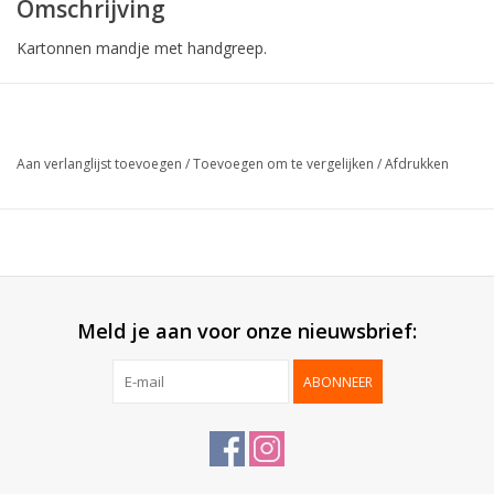
Omschrijving
Kartonnen mandje met handgreep.
Collectie:
Bunny Bucket
Formaat:
19x13x13cm
Aan verlanglijst toevoegen
/
Toevoegen om te vergelijken
/
Afdrukken
Buitenzijde:
Blinkend gelamineerd
Binnenzijde:
Bodemkarton
Geleverd:
Plano
Verpakt per:
50 stuks
Meld je aan voor onze nieuwsbrief:
ABONNEER