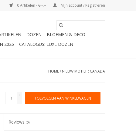
0 Artikelen - €--,--
Mijn account / Registreren
ARTIKELEN
DOZEN
BLOEMEN & DECO
N 2026
CATALOGUS: LUXE DOZEN
HOME
/
NIEUW MOTIEF : CANADA
+
TOEVOEGEN AAN WINKELWAGEN
-
Reviews
(0)