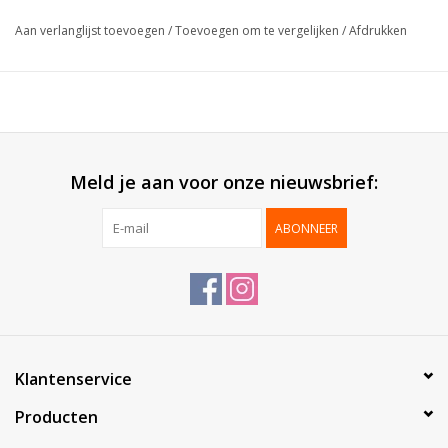
Afmeting:
3x4cm
Aan verlanglijst toevoegen
/
Toevoegen om te vergelijken
/
Afdrukken
Verpakt per:
500 etiketten / rol
Meld je aan voor onze nieuwsbrief:
ABONNEER
Klantenservice
Producten