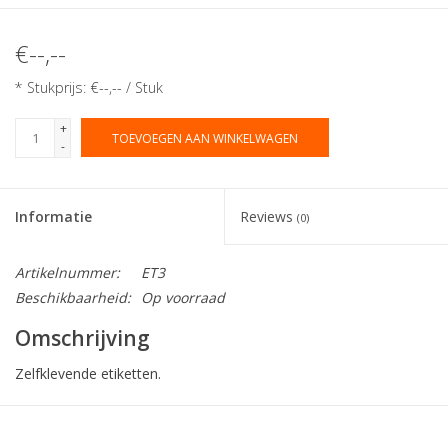
€--,--
* Stukprijs: €--,-- / Stuk
+
TOEVOEGEN AAN WINKELWAGEN
-
Informatie
Reviews
(0)
Artikelnummer:
ET3
Beschikbaarheid:
Op voorraad
Omschrijving
Zelfklevende etiketten.
Collectie:
Etiketten