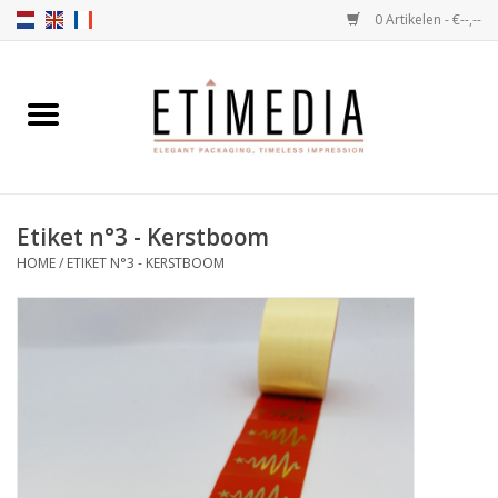
0 Artikelen - €--,--
Home
Thema's
Etiket n°3 - Kerstboom
Transparant
HOME
/
ETIKET N°3 - KERSTBOOM
Ballotins
Linten & Etiketten
Vulartikelen
Dozen