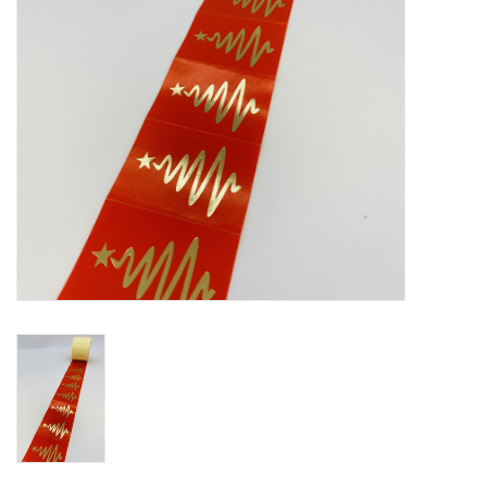
Bloemen & deco
Draagtassen
Nieuw 2026
Showroomdagen
Catalogus: Lente/Pasen 2026
Catalogus: luxe dozen