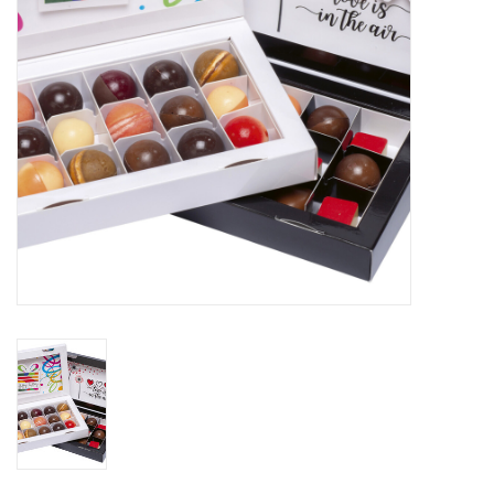
Bloemen & deco
Draagtassen
Nieuw 2026
Showroomdagen
Catalogus: Lente/Pasen 2026
Catalogus: luxe dozen