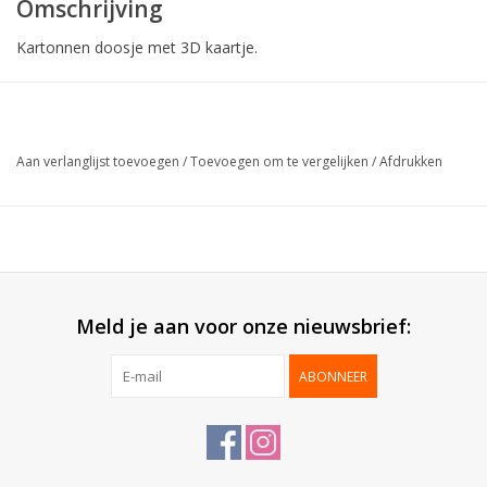
Omschrijving
Kartonnen doosje met 3D kaartje.
Collectie:
Happy Birthday
Buitenzijde:
Blinkend gelamineerd
Aan verlanglijst toevoegen
/
Toevoegen om te vergelijken
/
Afdrukken
Binnenzijde:
Mat wit
Geleverd:
Plano
Verpakt per:
50 stuks
Meld je aan voor onze nieuwsbrief:
ABONNEER