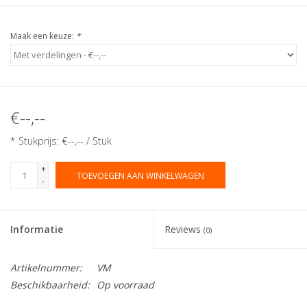
Maak een keuze:
*
€--,--
* Stukprijs: €--,-- / Stuk
+
TOEVOEGEN AAN WINKELWAGEN
-
Informatie
Reviews
(0)
Artikelnummer:
VM
Beschikbaarheid:
Op voorraad