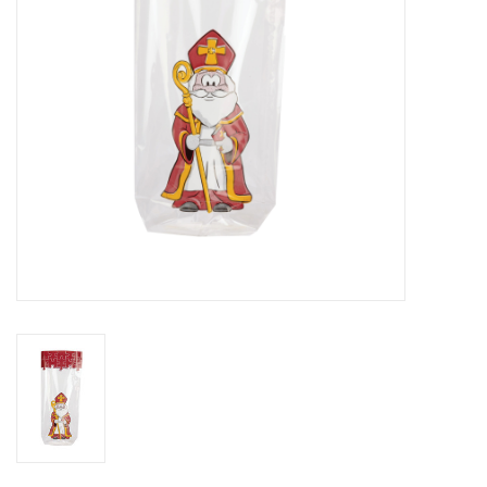
Bloemen & deco
Draagtassen
Nieuw 2026
Showroomdagen
Catalogus: Lente/Pasen 2026
Catalogus: luxe dozen