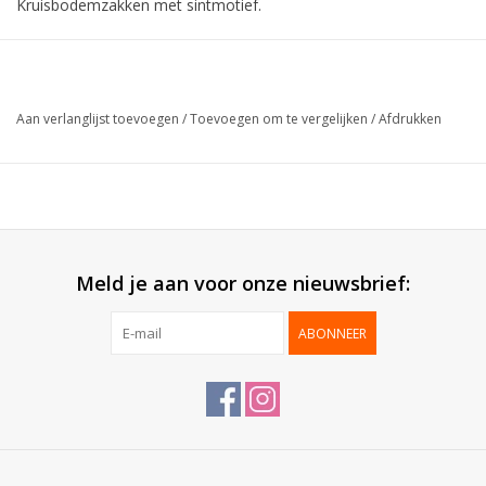
Kruisbodemzakken met sintmotief.
Collectie:
Kruisbodem Sint
Formaat:
14,5x33cm
Aan verlanglijst toevoegen
/
Toevoegen om te vergelijken
/
Afdrukken
Verpakt per:
100 stuks
Meld je aan voor onze nieuwsbrief:
ABONNEER