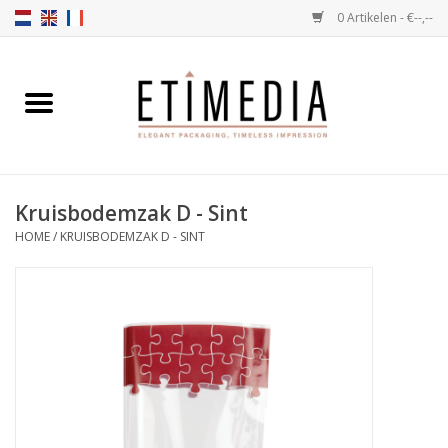
0 Artikelen - €--,--
Home
Thema's
Kruisbodemzak D - Sint
Transparant
HOME
/
KRUISBODEMZAK D - SINT
Ballotins
Linten & Etiketten
Vulartikelen
Dozen