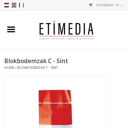
0 Artikelen - €--,--
Home
Thema's
Blokbodemzak C - Sint
Transparant
HOME
/
BLOKBODEMZAK C - SINT
Ballotins
Linten & Etiketten
Vulartikelen
Dozen