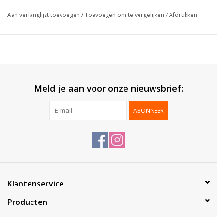
Formaat:
80+50x250mm
Aan verlanglijst toevoegen
/
Toevoegen om te vergelijken
/
Afdrukken
Verpakt per:
100 stuks
Meld je aan voor onze nieuwsbrief:
ABONNEER
Klantenservice
Producten