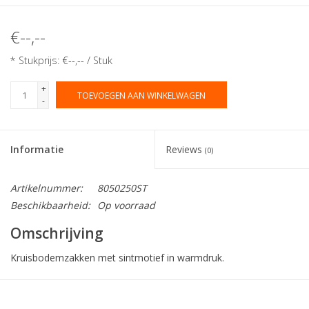
€--,--
* Stukprijs: €--,-- / Stuk
+
TOEVOEGEN AAN WINKELWAGEN
-
Informatie
Reviews
(0)
Artikelnummer:
8050250ST
Beschikbaarheid:
Op voorraad
Omschrijving
Kruisbodemzakken met sintmotief in warmdruk.
Collectie:
Blokbodem Sint