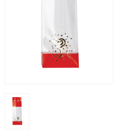
Bloemen & deco
Draagtassen
Nieuw 2026
Showroomdagen
Catalogus: Lente/Pasen 2026
Catalogus: luxe dozen